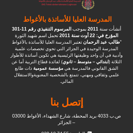
المدرسة العليا للأساتذة بالأغواط
أنشأت سنة
2011
بموجب
المرسوم التنفيذي رقم 11-301
المؤرخ في: 22 أوت سنة 2011
تحمل اسم شهيد الثورة
“
طالب عبد الرحمان
تعتبر
المدرسة العليا للأساتذة بالأغواط
المدرسة الوحيدة في الجزائر التي تحوي تخصصات علمية
وأدبية في آن واحد وظيفتها الرئيسية هي تكوين أساتذة للأطوار
الثلاثة (
ابتدائي – متوسط – ثانوي
) لفائدة قطاع التربية أما عن
الشق القانوني فالمدرسة هي
مؤسسة عمومية
ذات طابع
علمي وثقافي ومهني، تتمتع بالشخصية المعنويةوالاستقلال
المالي.
إتصل بنا
ص.ب 4033 بريد المحطة، شارع الشهداء، الأغواط 03000
– الجزائر