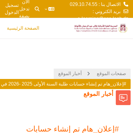
الآن
الاتصال بنا : 029.10.74.55
تسجيل
تدخل
بريد الكتروني :
الدخول
تبديل إدخال البحث
بصفة
e-learning@ens-lagh.dz
خطى إلى المحتوى الرئيسي
ضيف
الصفحة الرئيسية
صفحات الموقع
أخبار الموقع
#إعلان_هام تم إنشاء حسابات طلبة السنة الأولى 2025 -2026 في منصة موودل.
أخبار الموقع
#إعلان_هام تم إنشاء حسابات