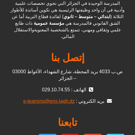
المدرسة الوحيدة في الجزائر التي تحوي تخصصات علمية
وأدبية في آن واحد وظيفتها الرئيسية هي تكوين أساتذة للأطوار
الثلاثة (
ابتدائي – متوسط – ثانوي
) لفائدة قطاع التربية أما عن
الشق القانوني فالمدرسة هي
مؤسسة عمومية
ذات طابع
علمي وثقافي ومهني، تتمتع بالشخصية المعنويةوالاستقلال
المالي.
إتصل بنا
ص.ب 4033 بريد المحطة، شارع الشهداء، الأغواط 03000
– الجزائر
الهاتف : 029.10.74.55
بريد الكتروني :
e-learning@ens-lagh.dz
تابعنا