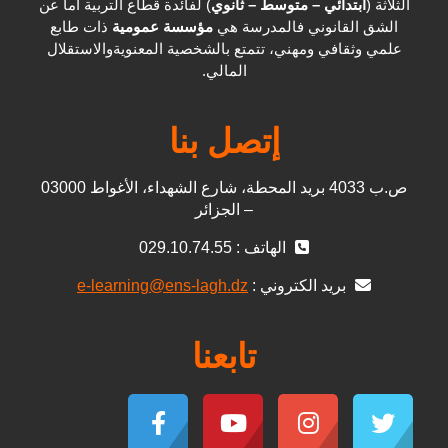
الثلاثة (
ابتدائي – متوسط – ثانوي
) لفائدة قطاع التربية أما عن
الشق القانوني فالمدرسة هي
مؤسسة عمومية
ذات طابع
علمي وثقافي ومهني، تتمتع بالشخصية المعنويةوالاستقلال
المالي.
إتصل بنا
ص.ب 4033 بريد المحطة، شارع الشهداء، الأغواط 03000
– الجزائر
الهاتف : 029.10.74.55
بريد الكتروني :
e-learning@ens-lagh.dz
تابعنا