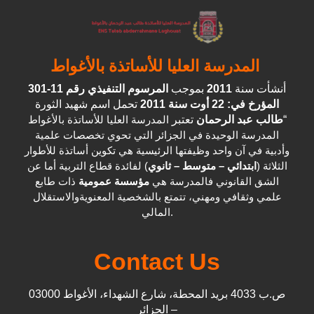
المدرسة العليا للأساتذة بالأغواط
المرسوم التنفيذي رقم 11-301
بموجب
2011
أنشأت سنة
المؤرخ في: 22 أوت سنة 2011
تحمل اسم شهيد الثورة
المدرسة العليا للأساتذة بالأغواط
تعتبر
طالب عبد الرحمان
“
المدرسة الوحيدة في الجزائر التي تحوي تخصصات علمية
وأدبية في آن واحد وظيفتها الرئيسية هي تكوين أساتذة للأطوار
الثلاثة (
ابتدائي – متوسط – ثانوي
) لفائدة قطاع التربية أما عن
الشق القانوني فالمدرسة هي
مؤسسة عمومية
ذات طابع
علمي وثقافي ومهني، تتمتع بالشخصية المعنويةوالاستقلال
المالي.
Contact Us
ص.ب 4033 بريد المحطة، شارع الشهداء، الأغواط 03000
– الجزائر