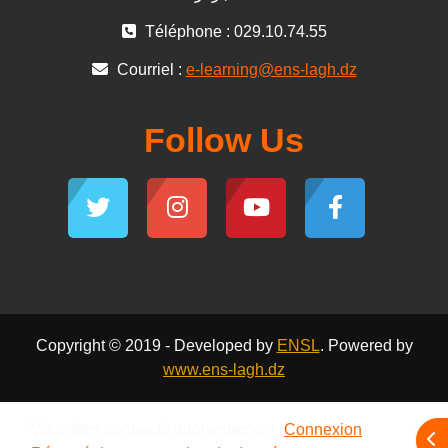
Téléphone : 029.10.74.55
Courriel :
e-learning@ens-lagh.dz
Follow Us
Copyright © 2019 - Developed by
ENSL
. Powered by
www.ens-lagh.dz
Vous êtes connecté anonymement (
Connexion
)
Ope