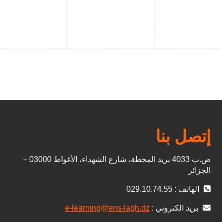
إتصل بنا
ص.ب 4033 بريد المحطة، شارع الشهداء، الأغواط 03000 –
الجزائر
الهاتف : 029.10.74.55
بريد الكتروني :
e-learning@ens-lagh.dz