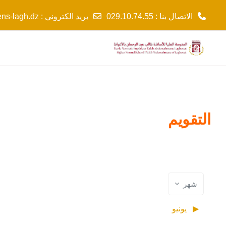
الاتصال بنا : 029.10.74.55
بريد الكتروني :
ns-lagh.dz
خطى إلى المحتوى الرئيسي
التقويم
شهر
▶︎
يونيو