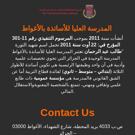
المدرسة العليا للأساتذة بالأغواط
المرسوم التنفيذي رقم 11-301
بموجب
2011
أنشأت سنة
المؤرخ في: 22 أوت سنة 2011
تحمل اسم شهيد الثورة
المدرسة العليا للأساتذة بالأغواط
تعتبر
طالب عبد الرحمان
“
المدرسة الوحيدة في الجزائر التي تحوي تخصصات علمية
وأدبية في آن واحد وظيفتها الرئيسية هي تكوين أساتذة للأطوار
الثلاثة (
ابتدائي – متوسط – ثانوي
) لفائدة قطاع التربية أما عن
الشق القانوني فالمدرسة هي
مؤسسة عمومية
ذات طابع
علمي وثقافي ومهني، تتمتع بالشخصية المعنويةوالاستقلال
المالي.
Contact Us
ص.ب 4033 بريد المحطة، شارع الشهداء، الأغواط 03000
– الجزائر