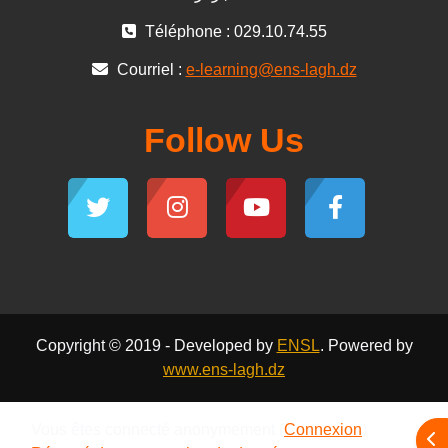
Téléphone : 029.10.74.55
Courriel :
e-learning@ens-lagh.dz
Follow Us
Copyright © 2019 - Developed by
ENSL
. Powered by
www.ens-lagh.dz
Vous êtes connecté anonymement (
Connexion
)
Ope